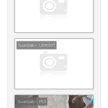
Suarslab— URK007
Suarslab— PG1