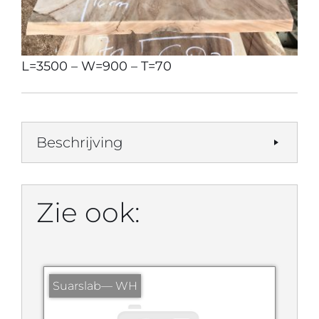
L=3500 – W=900 – T=70
Beschrijving
Zie ook:
Suarslab— WH