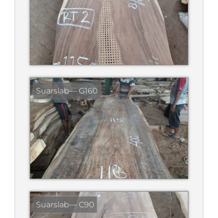
Suarslab— G160
Suarslab— C90