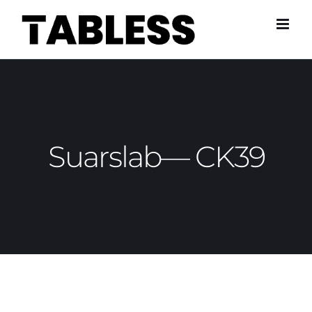
Skip
to
content
Suarslab— CK39