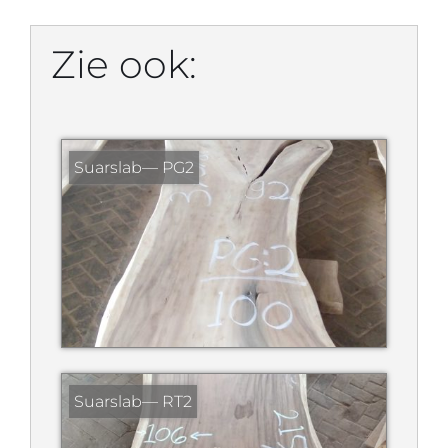
Zie ook:
Suarslab— PG2
Suarslab— RT2