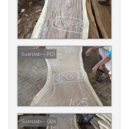
Suarslab— PG1
Suarslab— D24