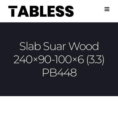
Skip
to
content
Slab Suar Wood
240×90-100×6 (3.3)
PB448