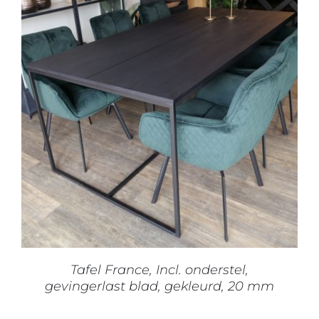
DIT
OPTIES SELECTEREN
/
DETAILS
PRODUCT
HEEFT
MEERDERE
VARIATIES.
DEZE
OPTIE
KAN
GEKOZEN
WORDEN
OP
Tafel France, Incl. onderstel,
DE
gevingerlast blad, gekleurd, 20 mm
PRODUCTPAGINA