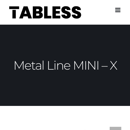
Skip
to
content
Metal Line MINI – X