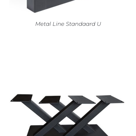
KAN
GEKOZEN
WORDEN
OP
Metal Line Standaard U
DE
PRODUCTPAGINA
IN WINKELMAND
/
DETAILS