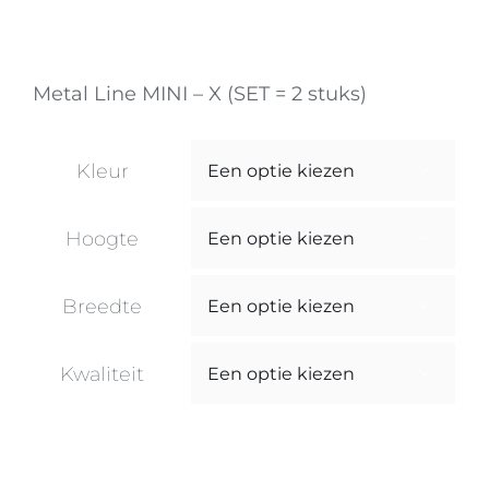
Metal Line MINI – X (SET = 2 stuks)
Kleur

Hoogte

Breedte

Kwaliteit
