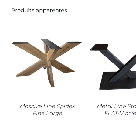
Produits apparentés
CE
CHOIX DES OPTIONS
/
CHOIX DES OPT
PRODUIT
DÉTAILS
DÉTAILS
A
PLUSIEURS
VARIATIONS.
LES
OPTIONS
PEUVENT
Massive Line Spidex
Metal Line St
ÊTRE
Fine Large
FLAT-V acie
CHOISIES
SUR
LA