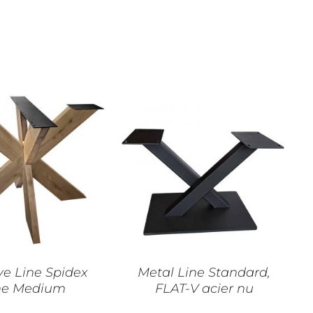
CE
R AU PANIER
/
CHOIX DES OPTIONS
/
PRODUIT
DÉTAILS
DÉTAILS
A
PLUSIEU
VARIATIO
LES
OPTIONS
PEUVEN
ve Line Spidex
Metal Line Standard,
ÊTRE
ne Medium
FLAT-V acier nu
CHOISIES