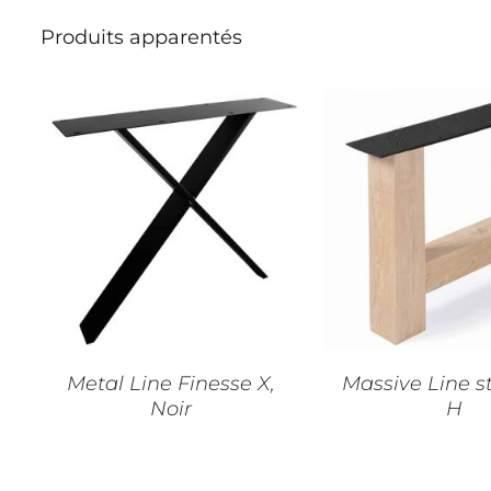
Produits apparentés
AJOUTER AU PANIER
/
AJOUTER AU PA
DÉTAILS
DÉTAILS
Metal Line Finesse X,
Massive Line 
Noir
H