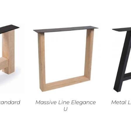
NIER
/
AJOUTER AU PANIER
/
CHOIX 
DÉTAILS
standard
Massive Line Elegance
Metal L
U