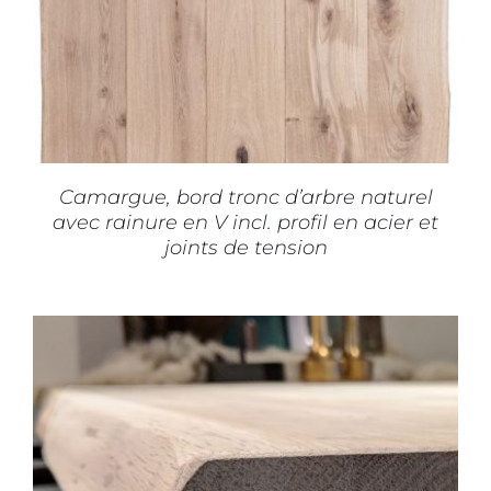
A
PLUSIEURS
VARIATIONS.
LES
OPTIONS
PEUVENT
ÊTRE
CHOISIES
SUR
Camargue, bord tronc d’arbre naturel
LA
avec rainure en V incl. profil en acier et
PAGE
joints de tension
DU
PRODUIT