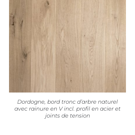
CE
CHOIX DES OPTIONS
/
DÉTAILS
PRODUIT
A
PLUSIEURS
VARIATIONS.
LES
OPTIONS
PEUVENT
ÊTRE
CHOISIES
SUR
Dordogne, bord tronc d’arbre naturel
LA
avec rainure en V incl. profil en acier et
PAGE
joints de tension
DU
PRODUIT