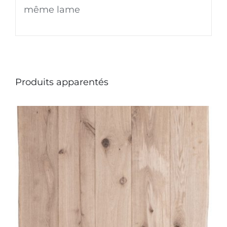
même lame
Produits apparentés
CE
CHOIX DES OPTIONS
/
DÉTAILS
PRODUIT