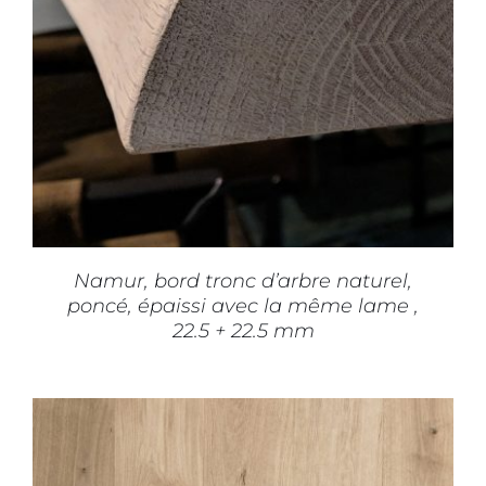
CE
CHOIX DES OPTIONS
/
DÉTAILS
PRODUIT
A
PLUSIEURS
VARIATIONS.
LES
OPTIONS
PEUVENT
ÊTRE
CHOISIES
SUR
Namur, bord tronc d’arbre naturel,
LA
poncé, épaissi avec la même lame ,
PAGE
22.5 + 22.5 mm
DU
PRODUIT