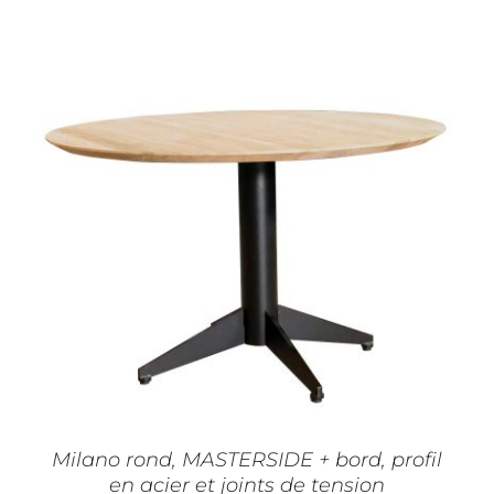
CE
CHOIX DES OPTIONS
/
DÉTAILS
PRODUIT
A
PLUSIEURS
VARIATIONS.
LES
OPTIONS
PEUVENT
ÊTRE
CHOISIES
SUR
Milano rond, MASTERSIDE + bord, profil
LA
en acier et joints de tension