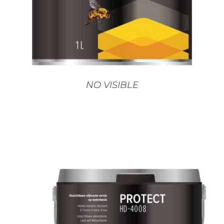
PLUSIEURS
VARIATIONS.
LES
OPTIONS
PEUVENT
ÊTRE
CHOISIES
SUR
NO VISIBLE
LA
PAGE
DU
PRODUIT