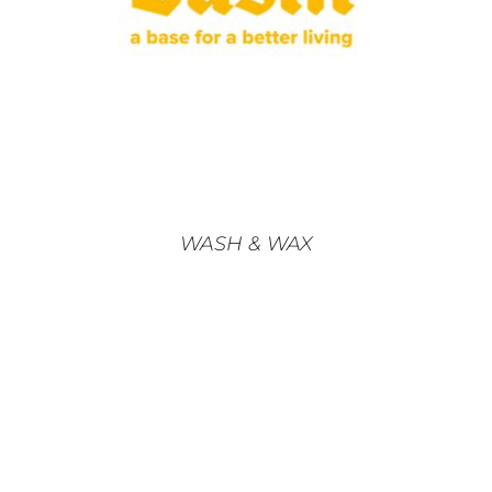
CHOIX DES OPTIONS
/
DÉTAILS
PRODUIT
A
PLUSIEURS
VARIATIONS.
LES
OPTIONS
PEUVENT
ÊTRE
CHOISIES
SUR
WASH & WAX
LA
PAGE
DU
PRODUIT